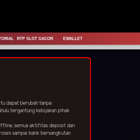
TORIAL
RTP SLOT GACOR
EWALLET
tu dapat berubah tanpa
hulu tergantung kebijakan pihak
fline, semua aktifitas deposit dan
proses sampai bank bersangkutan