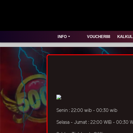
INFO
VOUCHER88
KALKUL
Senin : 22:00 wib - 00:30 wib
Selasa - Jumat : 22:00 WIB - 00:30 