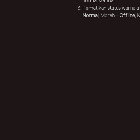
normal kembali.
Perhatikan status warna at
Normal
, Merah -
Offline
, 